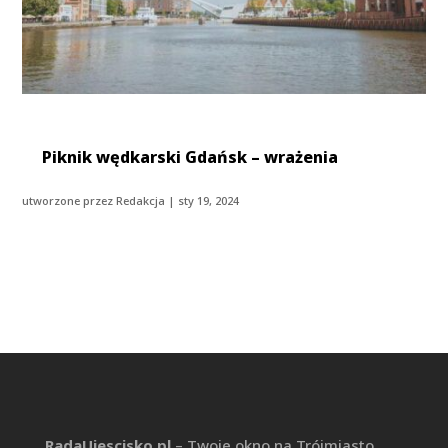
Piknik wędkarski Gdańsk – wrażenia
utworzone przez
Redakcja
|
sty 19, 2024
RadaUjescisko.pl
–
Twoje okno na Trójmiasto